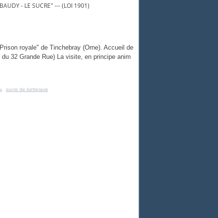
AUDY - LE SUCRE" --- (LOI 1901)
ison royale" de Tinchebray (Orne). Accueil de
r du 32 Grande Rue) La visite, en principe anim
y
,
sucre de betterave