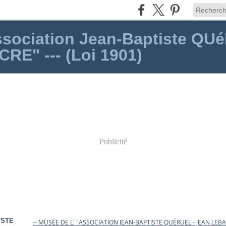
Association Jean-Baptiste QU
RE" --- (Loi 1901)
Publicité
ISTE
-- MUSÉE DE L' "ASSOCIATION JEAN-BAPTISTE QUÉRUEL - JEAN LEBAUD