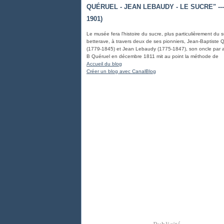
QUÉRUEL - JEAN LEBAUDY - LE SUCRE" ---
1901)
Le musée fera l'histoire du sucre, plus particulièrement du 
betterave, à travers deux de ses pionniers, Jean-Baptiste 
(1779-1845) et Jean Lebaudy (1775-1847), son oncle par al
B Quéruel en décembre 1811 mit au point la méthode de
Accueil du blog
Créer un blog avec CanalBlog