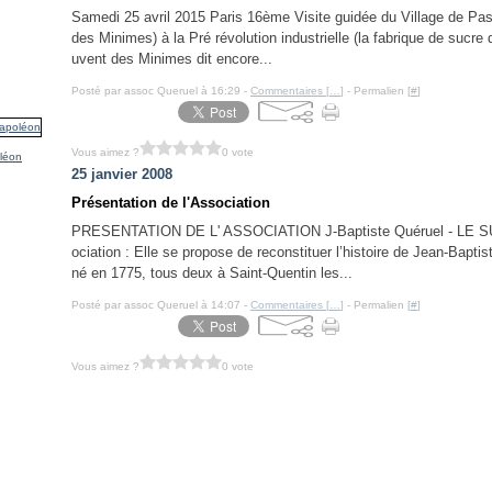
Samedi 25 avril 2015 Paris 16ème Visite guidée du Village de Pas
des Minimes) à la Pré révolution industrielle (la fabrique de suc
uvent des Minimes dit encore...
Posté par assoc Queruel à 16:29 -
Commentaires [
…
]
- Permalien [
#
]
Vous aimez ?
0 vote
léon
25 janvier 2008
Présentation de l'Association
PRESENTATION DE L' ASSOCIATION J-Baptiste Quéruel - LE SUC
ociation : Elle se propose de reconstituer l’histoire de Jean-B
né en 1775, tous deux à Saint-Quentin les...
Posté par assoc Queruel à 14:07 -
Commentaires [
…
]
- Permalien [
#
]
Vous aimez ?
0 vote