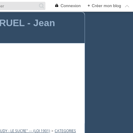
Connexion
+
Créer mon blog
éRUEL - Jean
Y - LE SUCRE" --- (LOI 1901)
>
CATEGORIES