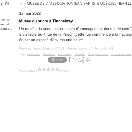
>
-- MUSÉE DE L' "ASSOCIATION JEAN-BAPTISTE QUÉRUEL - JEAN LEB
 (LOI
13 mai 2022
sucre de
Musée du sucre à Tinchebray
Quéruel
Un musée du sucre est en cours d'aménagement dans le Musée "Pr
liance. J-
s visiteurs au 4 rue de la Prison (cette rue commence à la hauteu
ée par un exposé d'environ une heure...
Posté par assoc Queruel à 07:13 -
Commentaires [
…
]
- Permalien [
#
]
Tags:
betterave
,
delessert
,
tinchebray
,
Chaptal
,
Passy les Paris
,
queruel lebaud
Vous aimez ?
0 vote